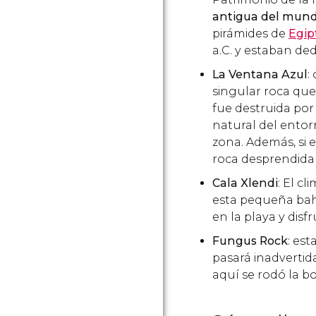
antigua del mun
pirámides de
Egip
a.C. y estaban dedi
La Ventana Azul
:
singular roca qu
fue destruida por
natural del entorn
zona. Además, si 
roca desprendida
Cala Xlendi
: El c
esta pequeña bahí
en la playa y disf
Fungus Rock
: est
pasará inadvertid
aquí se rodó la b