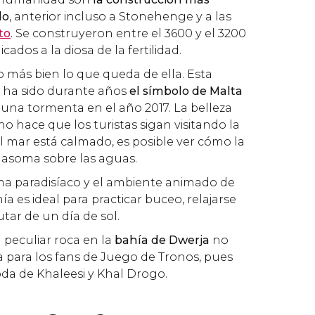
do
, anterior incluso a Stonehenge y a las
to
. Se construyeron entre el 3600 y el 3200
cados a la diosa de la fertilidad.
 o más bien lo que queda de ella. Esta
e ha sido durante años
el símbolo de Malta
 una tormenta en el año 2017. La belleza
o hace que los turistas sigan visitando la
el mar está calmado, es posible ver cómo la
 asoma sobre las aguas.
lima paradisíaco y el ambiente animado de
a es ideal para practicar buceo, relajarse
rutar de un día de sol.
a peculiar roca en la
bahía de Dwerja
no
a para los fans de Juego de Tronos, pues
oda de Khaleesi y Khal Drogo.