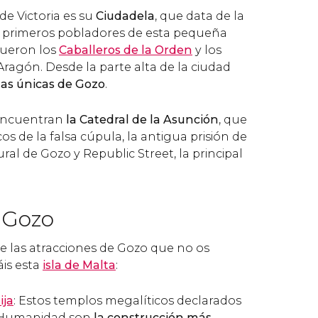
de Victoria es su
Ciudadela
, que data de la
s primeros pobladores de esta pequeña
fueron los
Caballeros de la Orden
y los
ragón. Desde la parte alta de la ciudad
tas únicas de Gozo
.
 encuentran
la Catedral de la Asunción
, que
os de la falsa cúpula, la antigua prisión de
ural de Gozo y Republic Street, la principal
 Gozo
e las atracciones de Gozo que no os
áis esta
isla de Malta
:
ija
: Estos templos megalíticos declarados
a Humanidad son
la construcción más