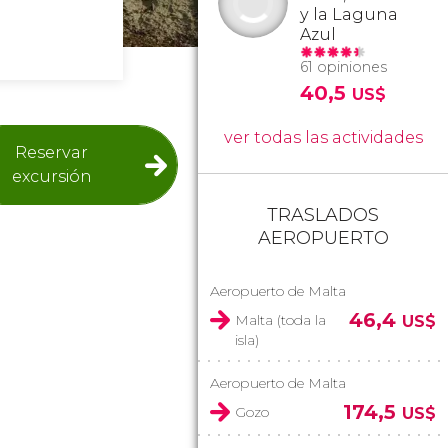
y la Laguna
Azul
61 opiniones
40,5
US$
ver todas las actividades
Reservar
excursión
TRASLADOS
AEROPUERTO
Aeropuerto de Malta
46,4
Malta (toda la
US$
isla)
Aeropuerto de Malta
174,5
Gozo
US$