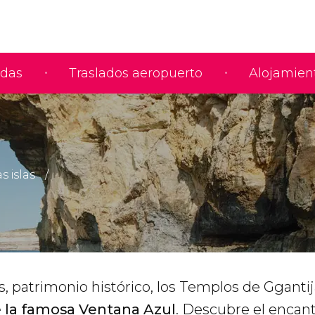
adas
Traslados aeropuerto
Alojamien
s islas
s, patrimonio histórico, los Templos de Ggantij
 la famosa Ventana Azul
. Descubre el encant