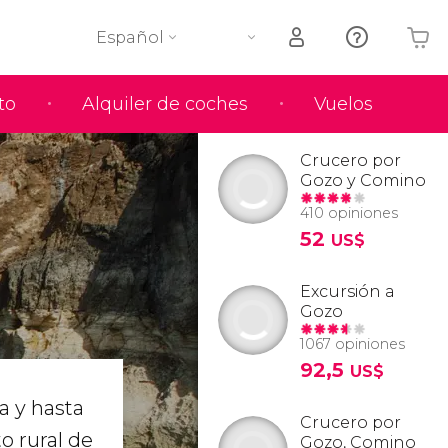
Español
to
Alquiler de coches
Vuelos
Tu carrito está vacío
Crucero por
Gozo y Comino
410 opiniones
52
US$
Excursión a
Gozo
1067 opiniones
92,5
US$
a y hasta
Crucero por
o rural de
Gozo, Comino