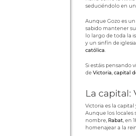
seduciéndolo en una
Aunque Gozo es un d
sabido mantener su e
lo largo de toda la 
y un sinfín de igles
católica
.
Si estáis pensando v
de
Victoria, capital 
La capital: 
Victoria es la capit
Aunque los locales s
nombre,
Rabat
, en 
homenajear a la rein