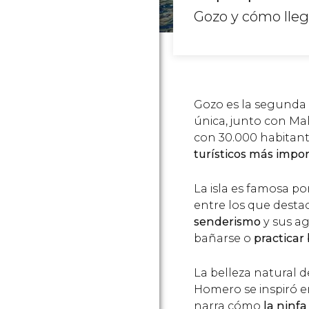
Gozo y cómo lleg
Gozo es la segunda i
única, junto con Mal
con 30.000 habitan
turísticos más impo
La isla es famosa por
entre los que desta
senderismo
y sus ag
bañarse o
practicar
La belleza natural d
Homero se inspiró en
narra cómo
la ninfa