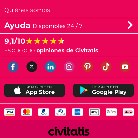
Quiénes somos
Ayuda
Disponibles 24 / 7
★★★★★
★★★★★
9,1/10
+
5.000.000
opiniones de Civitatis
DISPONIBLE EN
DISPONIBLE EN
App Store
Google Play