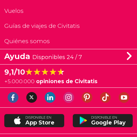
Vuelos
Guías de viajes de Civitatis
Quiénes somos
Ayuda
Disponibles 24 / 7
★★★★★
★★★★★
9,1/10
+
5.000.000
opiniones de Civitatis
DISPONIBLE EN
DISPONIBLE EN
App Store
Google Play